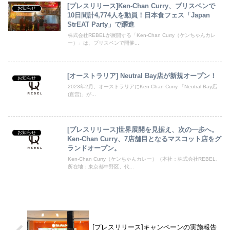
[プレスリリース]Ken-Chan Curry、ブリスベンで
お知らせ
10日間計4,774人を動員！日本食フェス「Japan
StrEAT Party」で躍進
株式会社REBELが展開する「Ken-Chan Curry（ケンちゃんカレ
ー）」は、ブリスベンで開催...
[オーストラリア] Neutral Bay店が新規オープン！
お知らせ
2023年2月、オーストラリアにKen-Chan Curry 「Neutral Bay店
(直営)」が...
[プレスリリース]世界展開を見据え、次の一歩へ。
お知らせ
Ken-Chan Curry、7店舗目となるマスコット店をグ
ランドオープン。
Ken-Chan Curry（ケンちゃんカレー）（本社：株式会社REBEL、
所在地：東京都中野区、代...
[プレスリリース]キャンペーンの実施報告